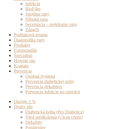
Infekcia
BioFilm
Spodina rany
Hlboká rana
Secernácia – pretekanie rany
Zápach
Podtlaková terapia
Diagnostika rany
Produkty
Fotoporadňa
Špecialisti
Hojenie rán
Kontakt
Prevencia
Osobná hygiena
Prevencia diabetickej nohy
Prevencia dekubitov
Prevencia infekcie po operácii
Darujte 2 %
Druhy rán
Diabetická noha (Pes Diabetica)
Vred predkolenia (Ulcus cruris)
Dekubity
Popáleniny