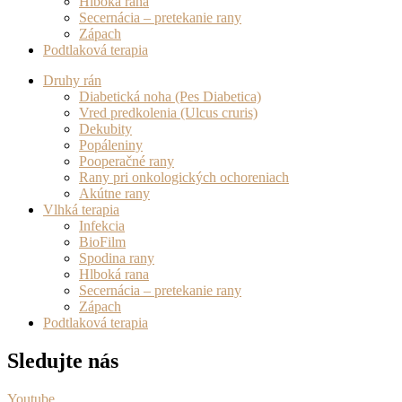
Hlboká rana
Secernácia – pretekanie rany
Zápach
Podtlaková terapia
Druhy rán
Diabetická noha (Pes Diabetica)
Vred predkolenia (Ulcus cruris)
Dekubity
Popáleniny
Pooperačné rany
Rany pri onkologických ochoreniach
Akútne rany
Vlhká terapia
Infekcia
BioFilm
Spodina rany
Hlboká rana
Secernácia – pretekanie rany
Zápach
Podtlaková terapia
Sledujte nás
Youtube