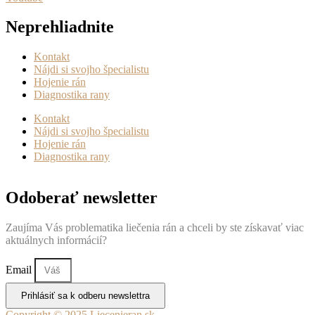
Neprehliadnite
Kontakt
Nájdi si svojho špecialistu
Hojenie rán
Diagnostika rany
Kontakt
Nájdi si svojho špecialistu
Hojenie rán
Diagnostika rany
Odoberať newsletter
Zaujíma Vás problematika liečenia rán a chceli by ste získavať viac
aktuálnych informácií?
Email
Prihlásiť sa k odberu newslettra
Copyright © 2025 Liecenieran.sk