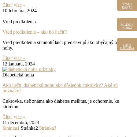
Čítať viac »
VIDEO
VIDEO
KANÁL
KANÁL
10 februára, 2024
Vred predkolenia
POMOC V
POMOC
V NÚDZI
NÚDZI
Vred predkolenia – ako ho liečiť?
Vred predkolenia si mnohí laici predstavujú ako obyčajný opuch
FOTO
FOTO
nohy.
PORADŇA
PORADŇA
Čítať viac »
12 januára, 2024
Diabetická noha
Ako liečiť diabetickú nohu ako dôsledok cukrovky? Aké sú
príznaky?
Cukrovka, tiež známa ako diabetes mellitus, je ochorenie, ku
ktorému
Čítať viac »
11 decembra, 2023
Stránka
1
Stránka
2
Stránka
3