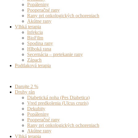
Popáleniny
Pooperačné rany
Rany pri onkologických ochoreniach
Akútne rany
Vlhká terapia
Infekcia
BioFilm
Spodina rany
Hlboká rana
Secernácia – pretekanie rany
Zápach
Podtlaková terapia
Darujte 2 %
Druhy rán
Diabetická noha (Pes Diabetica)
Vred predkolenia (Ulcus cruris)
Dekubity
Popáleniny
Pooperačné rany
Rany pri onkologických ochoreniach
Akútne rany
Vlhká terapia