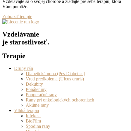
Vzdelávajte sa o svojej chorobe a žiadajte pre seba terapiu, ktorá
Vám pomôže.
Zobraziť terapie
Vzdelávanie
je starostlivosť.
Terapie
Druhy rán
Diabetická noha (Pes Diabetica)
Vred predkolenia (Ulcus cruris)
Dekubity
Popáleniny
Pooperačné rany
Rany pri onkologických ochoreniach
Akútne rany
Vlhká terapia
Infekcia
BioFilm
Spodina rany