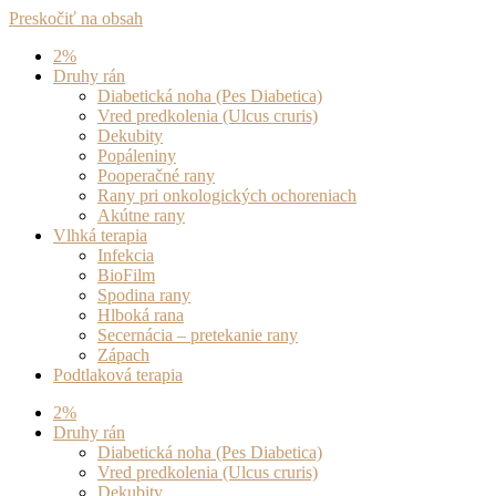
Preskočiť na obsah
2%
Druhy rán
Diabetická noha (Pes Diabetica)
Vred predkolenia (Ulcus cruris)
Dekubity
Popáleniny
Pooperačné rany
Rany pri onkologických ochoreniach
Akútne rany
Vlhká terapia
Infekcia
BioFilm
Spodina rany
Hlboká rana
Secernácia – pretekanie rany
Zápach
Podtlaková terapia
2%
Druhy rán
Diabetická noha (Pes Diabetica)
Vred predkolenia (Ulcus cruris)
Dekubity