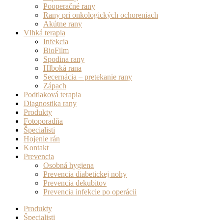
Pooperačné rany
Rany pri onkologických ochoreniach
Akútne rany
Vlhká terapia
Infekcia
BioFilm
Spodina rany
Hlboká rana
Secernácia – pretekanie rany
Zápach
Podtlaková terapia
Diagnostika rany
Produkty
Fotoporadňa
Špecialisti
Hojenie rán
Kontakt
Prevencia
Osobná hygiena
Prevencia diabetickej nohy
Prevencia dekubitov
Prevencia infekcie po operácii
Produkty
Špecialisti