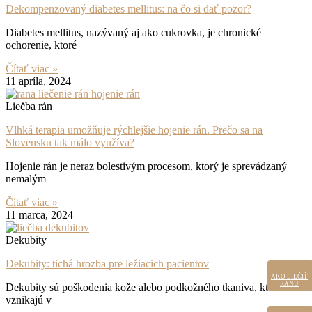
Dekompenzovaný diabetes mellitus: na čo si dať pozor?
Diabetes mellitus, nazývaný aj ako cukrovka, je chronické
ochorenie, ktoré
Čítať viac »
11 apríla, 2024
Liečba rán
Vlhká terapia umožňuje rýchlejšie hojenie rán. Prečo sa na
Slovensku tak málo využíva?
Hojenie rán je neraz bolestivým procesom, ktorý je sprevádzaný
nemalým
Čítať viac »
11 marca, 2024
Dekubity
Dekubity: tichá hrozba pre ležiacich pacientov
AKO LIEČIŤ
AKO LIEČIŤ
RANU
RANU
Dekubity sú poškodenia kože alebo podkožného tkaniva, ktoré
vznikajú v