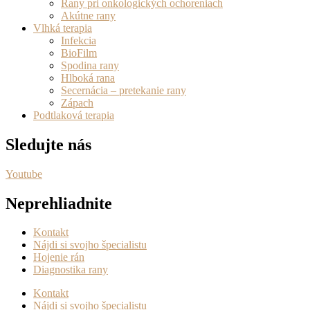
Rany pri onkologických ochoreniach
Akútne rany
Vlhká terapia
Infekcia
BioFilm
Spodina rany
Hlboká rana
Secernácia – pretekanie rany
Zápach
Podtlaková terapia
Sledujte nás
Youtube
Neprehliadnite
Kontakt
Nájdi si svojho špecialistu
Hojenie rán
Diagnostika rany
Kontakt
Nájdi si svojho špecialistu