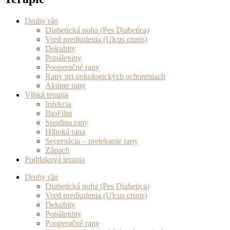
Druhy rán
Diabetická noha (Pes Diabetica)
Vred predkolenia (Ulcus cruris)
Dekubity
Popáleniny
Pooperačné rany
Rany pri onkologických ochoreniach
Akútne rany
Vlhká terapia
Infekcia
BioFilm
Spodina rany
Hlboká rana
Secernácia – pretekanie rany
Zápach
Podtlaková terapia
Druhy rán
Diabetická noha (Pes Diabetica)
Vred predkolenia (Ulcus cruris)
Dekubity
Popáleniny
Pooperačné rany