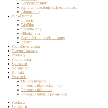
Pooperačné rany
Rany pri onkologických ochoreniach
Akútne rany
Vlhká terapia
Infekcia
BioFilm
Spodina rany
Hlboká rana
Secernácia – pretekanie rany
Zápach
Podtlaková terapia
Diagnostika rany
Produkty
Fotoporadňa
Špecialisti
Hojenie rán
Kontakt
Prevencia
Osobná hygiena
Prevencia diabetickej nohy
Prevencia dekubitov
Prevencia infekcie po operácii
Produkty
Špecialisti