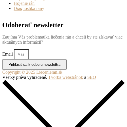
Hojenie rán
Diagnostika rany
Odoberať newsletter
Zaujíma Vás problematika liečenia rán a chceli by ste získavať viac
aktuálnych informácií?
Email
Prihlásiť sa k odberu newslettra
Copyright © 2025 Liecenieran.sk
Všetky práva vyhradené.
Tvorba webstránok
a
SEO