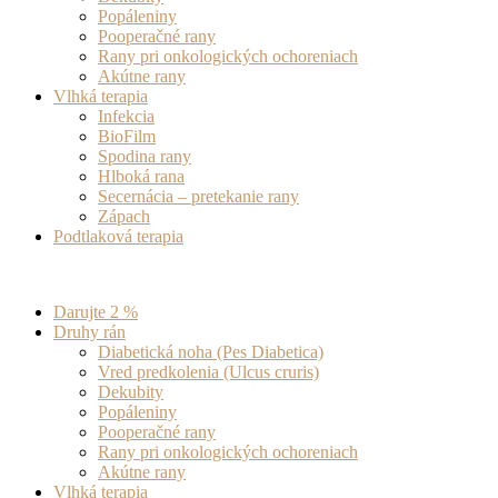
Popáleniny
Pooperačné rany
Rany pri onkologických ochoreniach
Akútne rany
Vlhká terapia
Infekcia
BioFilm
Spodina rany
Hlboká rana
Secernácia – pretekanie rany
Zápach
Podtlaková terapia
Darujte 2 %
Druhy rán
Diabetická noha (Pes Diabetica)
Vred predkolenia (Ulcus cruris)
Dekubity
Popáleniny
Pooperačné rany
Rany pri onkologických ochoreniach
Akútne rany
Vlhká terapia