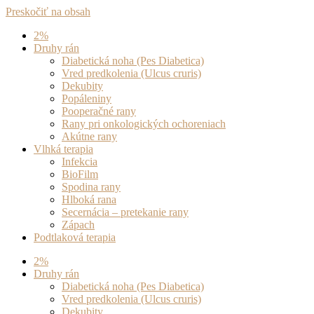
Preskočiť na obsah
2%
Druhy rán
Diabetická noha (Pes Diabetica)
Vred predkolenia (Ulcus cruris)
Dekubity
Popáleniny
Pooperačné rany
Rany pri onkologických ochoreniach
Akútne rany
Vlhká terapia
Infekcia
BioFilm
Spodina rany
Hlboká rana
Secernácia – pretekanie rany
Zápach
Podtlaková terapia
2%
Druhy rán
Diabetická noha (Pes Diabetica)
Vred predkolenia (Ulcus cruris)
Dekubity