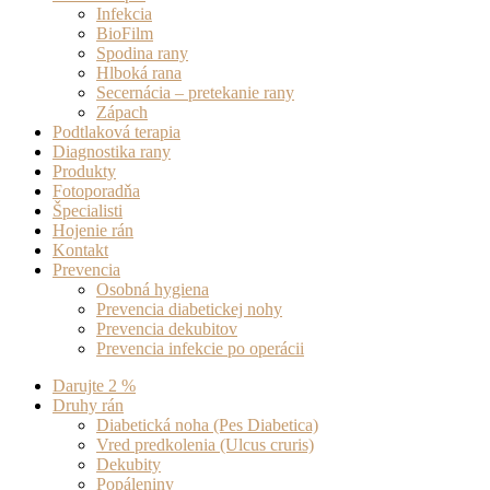
Infekcia
BioFilm
Spodina rany
Hlboká rana
Secernácia – pretekanie rany
Zápach
Podtlaková terapia
Diagnostika rany
Produkty
Fotoporadňa
Špecialisti
Hojenie rán
Kontakt
Prevencia
Osobná hygiena
Prevencia diabetickej nohy
Prevencia dekubitov
Prevencia infekcie po operácii
Darujte 2 %
Druhy rán
Diabetická noha (Pes Diabetica)
Vred predkolenia (Ulcus cruris)
Dekubity
Popáleniny