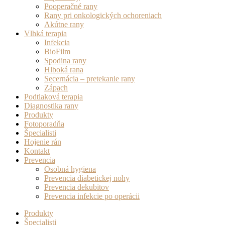
Pooperačné rany
Rany pri onkologických ochoreniach
Akútne rany
Vlhká terapia
Infekcia
BioFilm
Spodina rany
Hlboká rana
Secernácia – pretekanie rany
Zápach
Podtlaková terapia
Diagnostika rany
Produkty
Fotoporadňa
Špecialisti
Hojenie rán
Kontakt
Prevencia
Osobná hygiena
Prevencia diabetickej nohy
Prevencia dekubitov
Prevencia infekcie po operácii
Produkty
Špecialisti