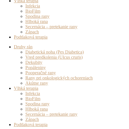
Vlhká terapia
Infekcia
BioFilm
Spodina rany
Hlboká rana
Secernácia – pretekanie rany
Zápach
Podtlaková terapia
Druhy rán
Diabetická noha (Pes Diabetica)
Vred predkolenia (Ulcus cruris)
Dekubity
Popáleniny
Pooperačné rany
Rany pri onkologických ochoreniach
Akútne rany
Vlhká terapia
Infekcia
BioFilm
Spodina rany
Hlboká rana
Secernácia – pretekanie rany
Zápach
Podtlaková terapia