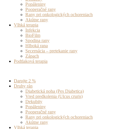
Popáleniny
Pooperačné rany
Rany pri onkologických ochoreniach
Akútne rany
Vlhká terapia
Infekcia
BioFilm
Spodina rany
Hlboká rana
Secernácia – pretekanie rany
Zápach
Podtlaková terapia
Darujte 2 %
Druhy rán
Diabetická noha (Pes Diabetica)
Vred predkolenia (Ulcus cruris)
Dekubity
Popáleniny
Pooperačné rany
Rany pri onkologických ochoreniach
Akútne rany
Vlhká terapia