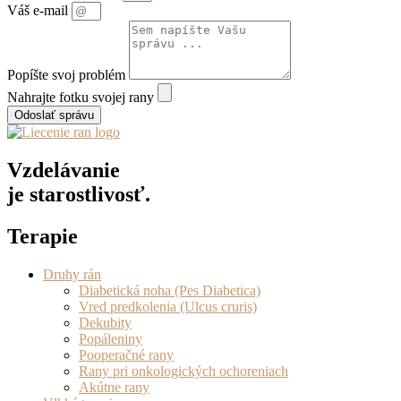
Váš e-mail
Popíšte svoj problém
Nahrajte fotku svojej rany
Odoslať správu
Vzdelávanie
je starostlivosť.
Terapie
Druhy rán
Diabetická noha (Pes Diabetica)
Vred predkolenia (Ulcus cruris)
Dekubity
Popáleniny
Pooperačné rany
Rany pri onkologických ochoreniach
Akútne rany