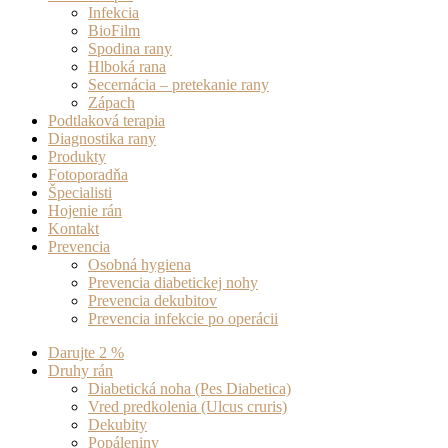
Infekcia
BioFilm
Spodina rany
Hlboká rana
Secernácia – pretekanie rany
Zápach
Podtlaková terapia
Diagnostika rany
Produkty
Fotoporadňa
Špecialisti
Hojenie rán
Kontakt
Prevencia
Osobná hygiena
Prevencia diabetickej nohy
Prevencia dekubitov
Prevencia infekcie po operácii
Darujte 2 %
Druhy rán
Diabetická noha (Pes Diabetica)
Vred predkolenia (Ulcus cruris)
Dekubity
Popáleniny