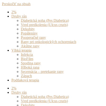
Preskočiť na obsah
2%
Druhy rán
Diabetická noha (Pes Diabetica)
Vred predkolenia (Ulcus cruris)
Dekubity
Popáleniny
Pooperačné rany
Rany pri onkologických ochoreniach
Akútne rany
Vlhká terapia
Infekcia
BioFilm
Spodina rany
Hlboká rana
Secernácia – pretekanie rany
Zápach
Podtlaková terapia
2%
Druhy rán
Diabetická noha (Pes Diabetica)
Vred predkolenia (Ulcus cruris)
Dekubity