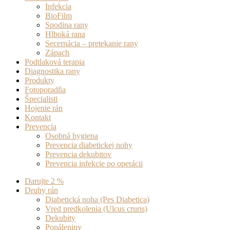
Infekcia
BioFilm
Spodina rany
Hlboká rana
Secernácia – pretekanie rany
Zápach
Podtlaková terapia
Diagnostika rany
Produkty
Fotoporadňa
Špecialisti
Hojenie rán
Kontakt
Prevencia
Osobná hygiena
Prevencia diabetickej nohy
Prevencia dekubitov
Prevencia infekcie po operácii
Darujte 2 %
Druhy rán
Diabetická noha (Pes Diabetica)
Vred predkolenia (Ulcus cruris)
Dekubity
Popáleniny