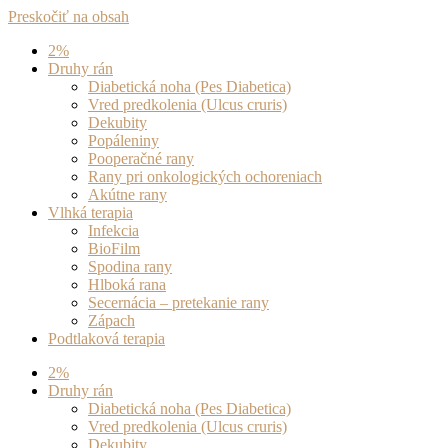
Preskočiť na obsah
2%
Druhy rán
Diabetická noha (Pes Diabetica)
Vred predkolenia (Ulcus cruris)
Dekubity
Popáleniny
Pooperačné rany
Rany pri onkologických ochoreniach
Akútne rany
Vlhká terapia
Infekcia
BioFilm
Spodina rany
Hlboká rana
Secernácia – pretekanie rany
Zápach
Podtlaková terapia
2%
Druhy rán
Diabetická noha (Pes Diabetica)
Vred predkolenia (Ulcus cruris)
Dekubity