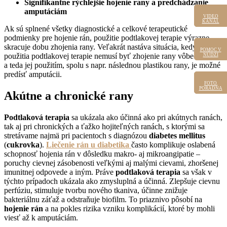
Signifikantne rýchlejšie hojenie rany a predchádzanie
amputáciám
VIDEO
VIDEO
KANÁL
KANÁL
Ak sú splnené všetky diagnostické a celkové terapeutické
podmienky pre hojenie rán, použitie podtlakovej terapie výrazne
skracuje dobu zhojenia rany. Veľakrát nastáva situácia, kedy bez
POMOC V
POMOC
použitia podtlakovej terapie nemusí byť zhojenie rany vôbec možné,
V NÚDZI
NÚDZI
a teda jej použitím, spolu s napr. následnou plastikou rany, je možné
predísť amputácii.
FOTO
FOTO
PORADŇA
PORADŇA
Akútne a chronické rany
Podtlaková terapia
sa ukázala ako účinná ako pri akútnych ranách,
tak aj pri chronických a ťažko hojiteľných ranách, s ktorými sa
stretávame najmä pri pacientoch s diagnózou
diabetes mellitus
(
cukrovka
).
Liečenie rán u diabetika
často komplikuje oslabená
schopnosť hojenia rán v dôsledku makro- aj mikroangipatie –
poruchy cievnej zásobenosti veľkými aj malými cievami, zhoršenej
imunitnej odpovede a iným. Práve
podtlaková terapia
sa však v
týchto prípadoch ukázala ako zmysluplná a účinná. Zlepšuje cievnu
perfúziu, stimuluje tvorbu nového tkaniva, účinne znižuje
bakteriálnu záťaž a odstraňuje biofilm. To priaznivo pôsobí na
hojenie rán
a na pokles rizika vzniku komplikácií, ktoré by mohli
viesť až k amputáciám.