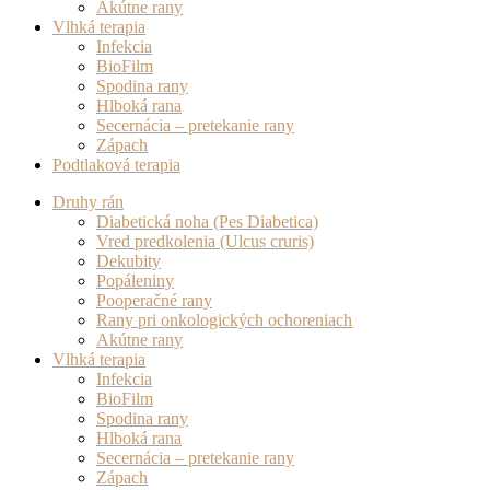
Akútne rany
Vlhká terapia
Infekcia
BioFilm
Spodina rany
Hlboká rana
Secernácia – pretekanie rany
Zápach
Podtlaková terapia
Druhy rán
Diabetická noha (Pes Diabetica)
Vred predkolenia (Ulcus cruris)
Dekubity
Popáleniny
Pooperačné rany
Rany pri onkologických ochoreniach
Akútne rany
Vlhká terapia
Infekcia
BioFilm
Spodina rany
Hlboká rana
Secernácia – pretekanie rany
Zápach