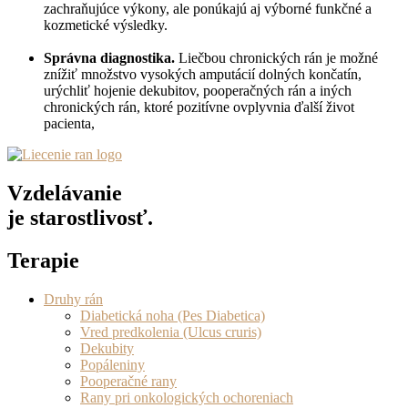
zachraňujúce výkony, ale ponúkajú aj výborné funkčné a
kozmetické výsledky.
Správna diagnostika.
Liečbou chronických rán je možné
znížiť množstvo vysokých amputácií dolných končatín,
urýchliť hojenie dekubitov, pooperačných rán a iných
chronických rán, ktoré pozitívne ovplyvnia ďalší život
pacienta,
Vzdelávanie
je starostlivosť.
Terapie
Druhy rán
Diabetická noha (Pes Diabetica)
Vred predkolenia (Ulcus cruris)
Dekubity
Popáleniny
Pooperačné rany
Rany pri onkologických ochoreniach