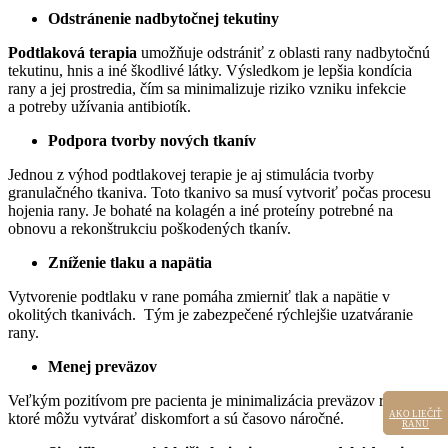
Odstránenie nadbytočnej tekutiny
Podtlaková terapia
umožňuje odstrániť z oblasti rany nadbytočnú
tekutinu, hnis a iné škodlivé látky. Výsledkom je lepšia kondícia
rany a jej prostredia, čím sa minimalizuje riziko vzniku infekcie
a potreby užívania antibiotík.
Podpora tvorby nových tkanív
Jednou z výhod podtlakovej terapie je aj stimulácia tvorby
granulačného tkaniva. Toto tkanivo sa musí vytvoriť počas procesu
hojenia rany. Je bohaté na kolagén a iné proteíny potrebné na
obnovu a rekonštrukciu poškodených tkanív.
Zníženie tlaku a napätia
Vytvorenie podtlaku v rane pomáha zmierniť tlak a napätie v
okolitých tkanivách. Tým je zabezpečené rýchlejšie uzatváranie
rany.
Menej preväzov
Veľkým pozitívom pre pacienta je minimalizácia preväzov rany,
AKO LIEČIŤ
AKO LIEČIŤ
ktoré môžu vytvárať diskomfort a sú časovo náročné.
RANU
RANU