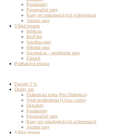
Popáleniny
Pooperačné rany
Rany pri onkologických ochoreniach
Akútne rany
Vlhká terapia
Infekcia
BioFilm
Spodina rany
Hlboká rana
Secernácia – pretekanie rany
Zápach
Podtlaková terapia
Darujte 2 %
Druhy rán
Diabetická noha (Pes Diabetica)
Vred predkolenia (Ulcus cruris)
Dekubity
Popáleniny
Pooperačné rany
Rany pri onkologických ochoreniach
Akútne rany
Vlhká terapia