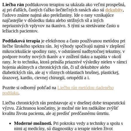
Li
ečba rán
podtlakovou terapiou sa ukázala ako veľmi prospešná,
aj pri ďalších, častých ťažko liečiteľných ranách ako sú
dekubity
,
ľudovo známe najmä ako preležaniny. Ide o rany vznikajúce
najčastejšie v dôsledku tlaku alebo strižných síl a iných
nepriaznivých vplyvov na tkanivo. S tými sa stretávame často u
ležiacich pacientov.
Podtlaková terapia
je efektívnou a často používanou metódou pri
liečbe širokého spektra rán. Jej výhody spočívajú najmä v zlepšení
mikrocirkulácie spodiny rany, v odstránení nadbytočnej tekutiny, v
podpore tvorby nových tkanív a v znížení tlaku a napätia v okolí
rany. Je to technika, ktorá prináša priaznivé výsledky nielen v rámci
hojenia akútnych a chronických rán, či už dekubitov alebo
diabetických rán, ale aj v rôznych oblastiach brušnej, plastickej,
úrazovej, kardio, cievnej chirurgii, ortopédii a i.
Pozrite si odborný pohľad na
Liečbu rán metódou riadeného
podtlaku
.
Liečba chronických rán predstavuje aj v dnešnej dobe terapeutickú
výzvu. Záchranou končatiny, je možné nie len radikálne zvýšiť
kvalitu života pacienta, ale aj predísť predčasnému úmrtiu.
Moderné možnosti.
Pri pokroku vedy a techniky a spolu s
nimi aj medicíny, sú diagnostiky a terapie nielen život