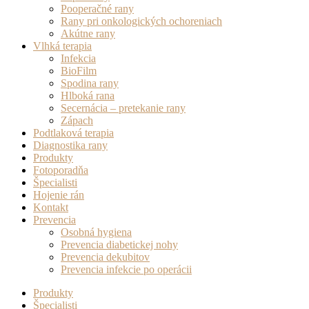
Pooperačné rany
Rany pri onkologických ochoreniach
Akútne rany
Vlhká terapia
Infekcia
BioFilm
Spodina rany
Hlboká rana
Secernácia – pretekanie rany
Zápach
Podtlaková terapia
Diagnostika rany
Produkty
Fotoporadňa
Špecialisti
Hojenie rán
Kontakt
Prevencia
Osobná hygiena
Prevencia diabetickej nohy
Prevencia dekubitov
Prevencia infekcie po operácii
Produkty
Špecialisti