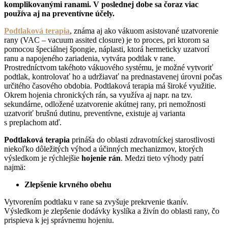
komplikovanými ranami. V poslednej dobe sa čoraz viac
používa aj na preventívne účely.
Podtlaková terapia
, známa aj ako vákuom asistované uzatvorenie
rany (VAC – vacuum assited closure) je to proces, pri ktorom sa
pomocou špeciálnej špongie, náplasti, ktorá hermeticky uzatvorí
ranu a napojeného zariadenia, vytvára podtlak v rane.
Prostredníctvom takéhoto vákuového systému, je možné vytvoriť
podtlak, kontrolovať ho a udržiavať na prednastavenej úrovni počas
určitého časového obdobia. Podtlaková terapia má široké využitie.
Okrem hojenia chronických rán, sa využíva aj napr. na tzv.
sekundárne, odložené uzatvorenie akútnej rany, pri nemožnosti
uzatvoriť brušnú dutinu, preventívne, existuje aj varianta
s preplachom atď.
Podtlaková terapia
prináša do oblasti zdravotníckej starostlivosti
niekoľko dôležitých výhod a účinných mechanizmov, ktorých
výsledkom je rýchlejšie
hojenie rán
. Medzi tieto výhody patrí
najmä:
Zlepšenie krvného obehu
Vytvorením podtlaku v rane sa zvyšuje prekrvenie tkanív.
Výsledkom je zlepšenie dodávky kyslíka a živín do oblasti rany, čo
prispieva k jej správnemu hojeniu.