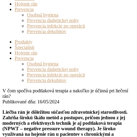
Hojenie rán
Prevencia
Osobná hygiena
Prevencia diabetickej nohy
Prevencia infekcie po operácii
Prevencia dekubitov
Produkty
Špecialisti
Hojenie rán
Prevencia
Osobná hygiena
Prevencia diabetickej nohy
Prevencia infekcie po operácii
Prevencia dekubitov
V čom spočíva podtlaková terapia a nakoľko je účinná pri liečení
rán?
Publikované dňa: 16/05/2024
Liečba rán je dôležitou súčasťou zdravotníckej starostlivosti.
Zahŕňa širokú škálu metód a postupov, pričom jednou z jej
moderných a efektívnych techník je aj podtlaková terapia
(NPWT – negative pressure wound therapy). Je široko
využívaná na hojenie rán u pacientov s chronickými a