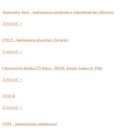
Nemocnica Agel – Ambulancia popálenín a rekonštrukčnej chirurgie
Zobraziť »
UNLP – Ambulancia plastickej chirurgie
Zobraziť »
Chirurgická klinika FN Nitra – MUDr. Tomáš Jankovič, PhD.
Zobraziť »
VÚSCH
Zobraziť »
UNM – Angiologická ambulancia