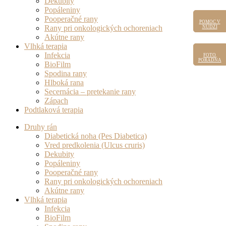
Dekubity
Popáleniny
Pooperačné rany
POMOC V
POMOC
Rany pri onkologických ochoreniach
V NÚDZI
NÚDZI
Akútne rany
Vlhká terapia
Infekcia
FOTO
FOTO
PORADŇA
PORADŇA
BioFilm
Spodina rany
Hlboká rana
Secernácia – pretekanie rany
Zápach
Podtlaková terapia
Druhy rán
Diabetická noha (Pes Diabetica)
Vred predkolenia (Ulcus cruris)
Dekubity
Popáleniny
Pooperačné rany
Rany pri onkologických ochoreniach
Akútne rany
Vlhká terapia
Infekcia
BioFilm