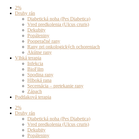
Preskočiť
2%
na
Druhy rán
obsah
Diabetická noha (Pes Diabetica)
Vred predkolenia (Ulcus cruris)
Dekubity
Popáleniny
Pooperačné rany
Rany pri onkologických ochoreniach
Akútne rany
Vlhká terapia
Infekcia
BioFilm
Spodina rany
Hlboká rana
Secernácia – pretekanie rany
Zápach
Podtlaková terapia
2%
Druhy rán
Diabetická noha (Pes Diabetica)
Vred predkolenia (Ulcus cruris)
Dekubity
Popáleniny