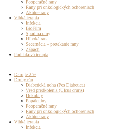
Pooperačné rany
Rany pri onkologických ochoreniach
Akútne rany
Vlhká terapia
Infekcia
BioFilm
Spodina rany
Hlboká rana
Secernácia – pretekanie rany
Zápach
Podtlaková terapia
Darujte 2 %
Druhy rán
Diabetická noha (Pes Diabetica)
Vred predkolenia (Ulcus cruris)
Dekubity
Popáleniny
Pooperačné rany
Rany pri onkologických ochoreniach
Akútne rany
Vlhká terapia
Infekcia