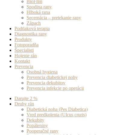
BioFilm
Spodina rany
Hlboká rana
Secernácia – pretekanie rany
Zápach
Podtlaková terapia
Diagnostika rany
Produkty
Fotoporadňa
Špecialisti
Hojenie rán
Kontakt
Prevencia
Osobná hygiena
Prevencia diabetickej nohy
Prevencia dekubitov
Prevencia infekcie po operácii
Darujte 2 %
Druhy rán
Diabetická noha (Pes Diabetica)
Vred predkolenia (Ulcus cruris)
Dekubity
Popáleniny
Pooperačné rany