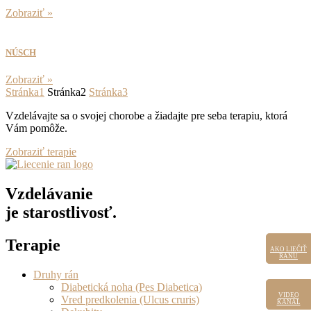
Zobraziť »
NÚSCH
Zobraziť »
Stránka
1
Stránka
2
Stránka
3
Vzdelávajte sa o svojej chorobe a žiadajte pre seba terapiu, ktorá
Vám pomôže.
Zobraziť terapie
Vzdelávanie
je starostlivosť.
Terapie
AKO LIEČIŤ
AKO LIEČIŤ
RANU
RANU
Druhy rán
Diabetická noha (Pes Diabetica)
VIDEO
VIDEO
Vred predkolenia (Ulcus cruris)
KANÁL
KANÁL