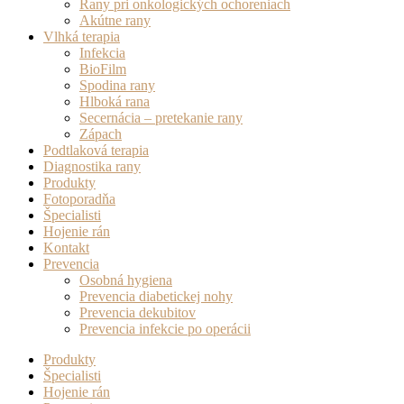
Rany pri onkologických ochoreniach
Akútne rany
Vlhká terapia
Infekcia
BioFilm
Spodina rany
Hlboká rana
Secernácia – pretekanie rany
Zápach
Podtlaková terapia
Diagnostika rany
Produkty
Fotoporadňa
Špecialisti
Hojenie rán
Kontakt
Prevencia
Osobná hygiena
Prevencia diabetickej nohy
Prevencia dekubitov
Prevencia infekcie po operácii
Produkty
Špecialisti
Hojenie rán