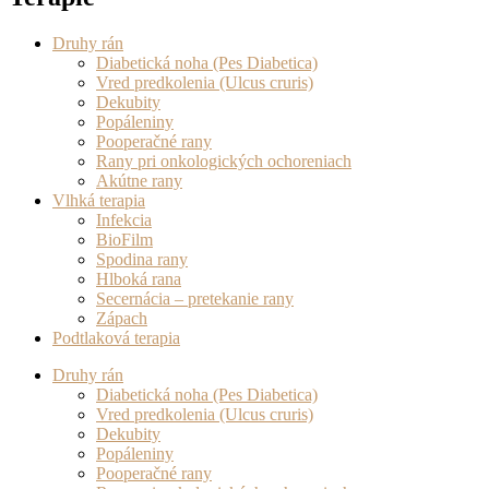
Druhy rán
Diabetická noha (Pes Diabetica)
Vred predkolenia (Ulcus cruris)
Dekubity
Popáleniny
Pooperačné rany
Rany pri onkologických ochoreniach
Akútne rany
Vlhká terapia
Infekcia
BioFilm
Spodina rany
Hlboká rana
Secernácia – pretekanie rany
Zápach
Podtlaková terapia
Druhy rán
Diabetická noha (Pes Diabetica)
Vred predkolenia (Ulcus cruris)
Dekubity
Popáleniny
Pooperačné rany