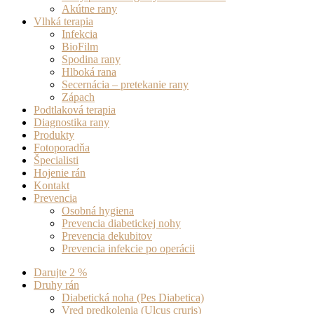
Akútne rany
Vlhká terapia
Infekcia
BioFilm
Spodina rany
Hlboká rana
Secernácia – pretekanie rany
Zápach
Podtlaková terapia
Diagnostika rany
Produkty
Fotoporadňa
Špecialisti
Hojenie rán
Kontakt
Prevencia
Osobná hygiena
Prevencia diabetickej nohy
Prevencia dekubitov
Prevencia infekcie po operácii
Darujte 2 %
Druhy rán
Diabetická noha (Pes Diabetica)
Vred predkolenia (Ulcus cruris)