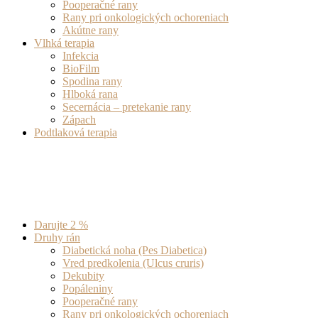
Pooperačné rany
Rany pri onkologických ochoreniach
Akútne rany
Vlhká terapia
Infekcia
BioFilm
Spodina rany
Hlboká rana
Secernácia – pretekanie rany
Zápach
Podtlaková terapia
Darujte 2 %
Druhy rán
Diabetická noha (Pes Diabetica)
Vred predkolenia (Ulcus cruris)
Dekubity
Popáleniny
Pooperačné rany
Rany pri onkologických ochoreniach