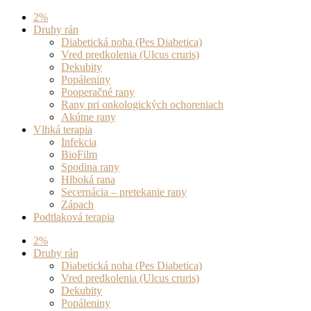
Preskočiť
2%
na
Druhy rán
obsah
Diabetická noha (Pes Diabetica)
Vred predkolenia (Ulcus cruris)
Dekubity
Popáleniny
Pooperačné rany
Rany pri onkologických ochoreniach
Akútne rany
Vlhká terapia
Infekcia
BioFilm
Spodina rany
Hlboká rana
Secernácia – pretekanie rany
Zápach
Podtlaková terapia
2%
Druhy rán
Diabetická noha (Pes Diabetica)
Vred predkolenia (Ulcus cruris)
Dekubity
Popáleniny