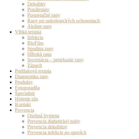
Dekubity
Popáleniny
Pooperačné rany
Rany pri onkologických ochoreniach
Akútne rany
Vlhká terapia
Infekcia
BioFilm
Spodina rany
Hlboká rana
Secernácia – pretekanie rany
Zápach
Podtlaková terapia
Diagnostika rany
Produkty
Fotoporadňa
Špecialisti
Hojenie rán
Kontakt
Prevencia
Osobná hygiena
Prevencia diabetickej nohy
Prevencia dekubitov
Prevencia infekcie po operácii