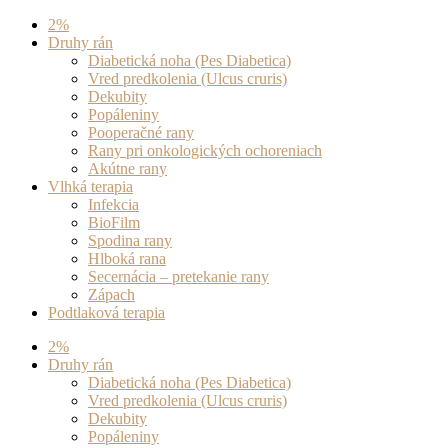
Preskočiť
2%
na
Druhy rán
obsah
Diabetická noha (Pes Diabetica)
Vred predkolenia (Ulcus cruris)
Dekubity
Popáleniny
Pooperačné rany
Rany pri onkologických ochoreniach
Akútne rany
Vlhká terapia
Infekcia
BioFilm
Spodina rany
Hlboká rana
Secernácia – pretekanie rany
Zápach
Podtlaková terapia
2%
Druhy rán
Diabetická noha (Pes Diabetica)
Vred predkolenia (Ulcus cruris)
Dekubity
Popáleniny