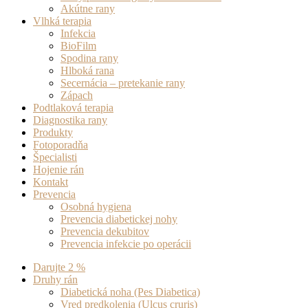
Akútne rany
Vlhká terapia
Infekcia
BioFilm
Spodina rany
Hlboká rana
Secernácia – pretekanie rany
Zápach
Podtlaková terapia
Diagnostika rany
Produkty
Fotoporadňa
Špecialisti
Hojenie rán
Kontakt
Prevencia
Osobná hygiena
Prevencia diabetickej nohy
Prevencia dekubitov
Prevencia infekcie po operácii
Darujte 2 %
Druhy rán
Diabetická noha (Pes Diabetica)
Vred predkolenia (Ulcus cruris)