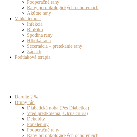
Pooperačné rany
Rany pri onkologických ochoreniach
Akútne rany
Vlhká terapia
Infekcia
BioFilm
Spodina rany
Hlboká rana
Secernácia – pretekanie rany
Zápach
Podtlaková terapia
Darujte 2 %
Druhy rán
Diabetická noha (Pes Diabetica)
Vred predkolenia (Ulcus cruris)
Dekubity
Popáleniny
Pooperačné rany
Rany pri onkologických ochoreniach