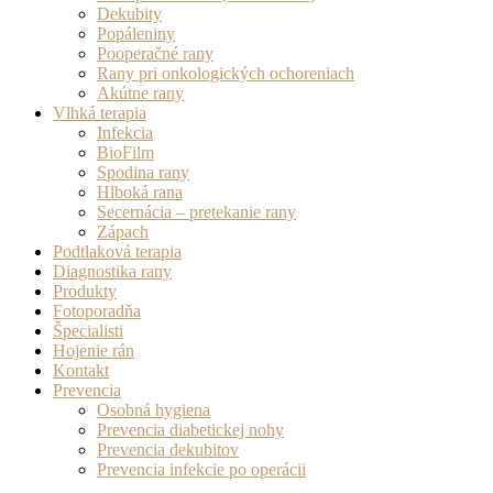
Dekubity
Popáleniny
Pooperačné rany
Rany pri onkologických ochoreniach
Akútne rany
Vlhká terapia
Infekcia
BioFilm
Spodina rany
Hlboká rana
Secernácia – pretekanie rany
Zápach
Podtlaková terapia
Diagnostika rany
Produkty
Fotoporadňa
Špecialisti
Hojenie rán
Kontakt
Prevencia
Osobná hygiena
Prevencia diabetickej nohy
Prevencia dekubitov
Prevencia infekcie po operácii