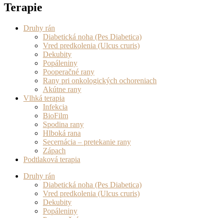
Terapie
Druhy rán
Diabetická noha (Pes Diabetica)
Vred predkolenia (Ulcus cruris)
Dekubity
Popáleniny
Pooperačné rany
Rany pri onkologických ochoreniach
Akútne rany
Vlhká terapia
Infekcia
BioFilm
Spodina rany
Hlboká rana
Secernácia – pretekanie rany
Zápach
Podtlaková terapia
Druhy rán
Diabetická noha (Pes Diabetica)
Vred predkolenia (Ulcus cruris)
Dekubity
Popáleniny