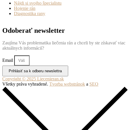
Nájdi si svojho špecialistu
Hojenie rán
Diagnostika rany
Odoberať newsletter
Zaujíma Vás problematika liečenia rán a chceli by ste získavať viac
aktuálnych informácií?
Email
Prihlásiť sa k odberu newslettra
Copyright © 2025 Liecenieran.sk
Všetky práva vyhradené.
Tvorba webstránok
a
SEO