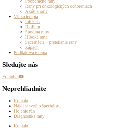
Pooperačné rany
Rany pri onkologických ochoreniach
Akútne rany
Vlhká terapia
Infekcia
BioFilm
Spodina rany
Hlboká rana
Secernácia – pretekanie rany
Zápach
Podtlaková terapia
Sledujte nás
Youtube
Neprehliadnite
Kontakt
Nájdi si svojho špecialistu
Hojenie rán
Diagnostika rany
Kontakt