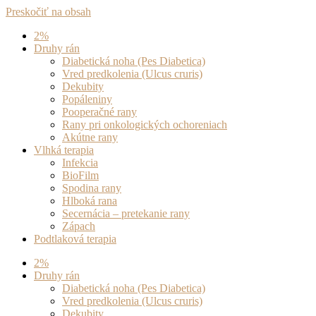
Preskočiť na obsah
2%
Druhy rán
Diabetická noha (Pes Diabetica)
Vred predkolenia (Ulcus cruris)
Dekubity
Popáleniny
Pooperačné rany
Rany pri onkologických ochoreniach
Akútne rany
Vlhká terapia
Infekcia
BioFilm
Spodina rany
Hlboká rana
Secernácia – pretekanie rany
Zápach
Podtlaková terapia
2%
Druhy rán
Diabetická noha (Pes Diabetica)
Vred predkolenia (Ulcus cruris)
Dekubity