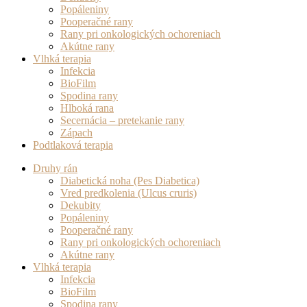
Popáleniny
Pooperačné rany
Rany pri onkologických ochoreniach
Akútne rany
Vlhká terapia
Infekcia
BioFilm
Spodina rany
Hlboká rana
Secernácia – pretekanie rany
Zápach
Podtlaková terapia
Druhy rán
Diabetická noha (Pes Diabetica)
Vred predkolenia (Ulcus cruris)
Dekubity
Popáleniny
Pooperačné rany
Rany pri onkologických ochoreniach
Akútne rany
Vlhká terapia
Infekcia
BioFilm
Spodina rany