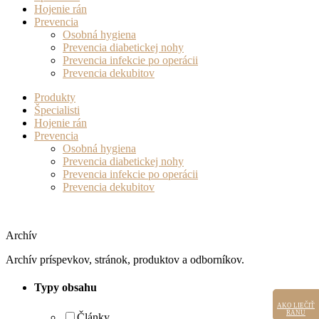
Hojenie rán
Prevencia
Osobná hygiena
Prevencia diabetickej nohy
Prevencia infekcie po operácii
Prevencia dekubitov
Produkty
Špecialisti
Hojenie rán
Prevencia
Osobná hygiena
Prevencia diabetickej nohy
Prevencia infekcie po operácii
Prevencia dekubitov
Archív
Archív príspevkov, stránok, produktov a odborníkov.
Typy obsahu
AKO LIEČIŤ
AKO LIEČIŤ
RANU
RANU
Články