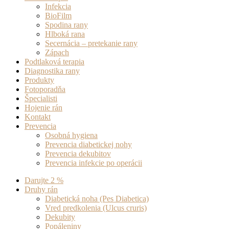
Infekcia
BioFilm
Spodina rany
Hlboká rana
Secernácia – pretekanie rany
Zápach
Podtlaková terapia
Diagnostika rany
Produkty
Fotoporadňa
Špecialisti
Hojenie rán
Kontakt
Prevencia
Osobná hygiena
Prevencia diabetickej nohy
Prevencia dekubitov
Prevencia infekcie po operácii
Darujte 2 %
Druhy rán
Diabetická noha (Pes Diabetica)
Vred predkolenia (Ulcus cruris)
Dekubity
Popáleniny