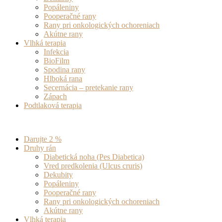
Popáleniny
Pooperačné rany
Rany pri onkologických ochoreniach
Akútne rany
Vlhká terapia
Infekcia
BioFilm
Spodina rany
Hlboká rana
Secernácia – pretekanie rany
Zápach
Podtlaková terapia
Darujte 2 %
Druhy rán
Diabetická noha (Pes Diabetica)
Vred predkolenia (Ulcus cruris)
Dekubity
Popáleniny
Pooperačné rany
Rany pri onkologických ochoreniach
Akútne rany
Vlhká terapia