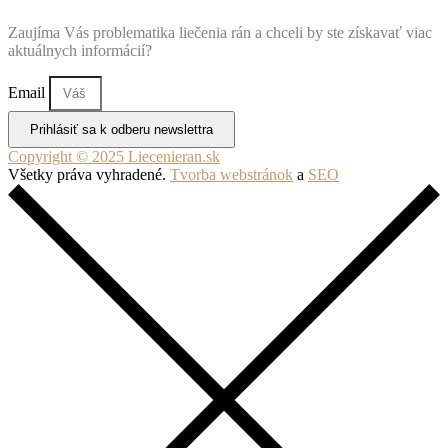
Zaujíma Vás problematika liečenia rán a chceli by ste získavať viac
aktuálnych informácií?
Email
Prihlásiť sa k odberu newslettra
Copyright © 2025 Liecenieran.sk
Všetky práva vyhradené.
Tvorba webstránok
a
SEO