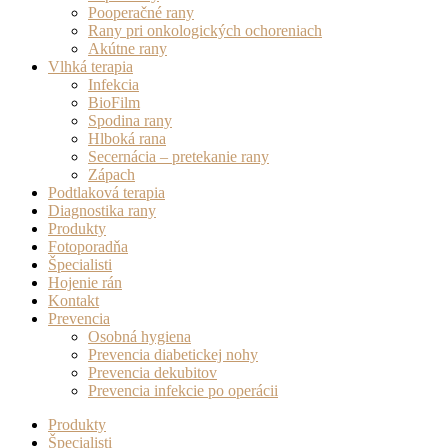
Pooperačné rany
Rany pri onkologických ochoreniach
Akútne rany
Vlhká terapia
Infekcia
BioFilm
Spodina rany
Hlboká rana
Secernácia – pretekanie rany
Zápach
Podtlaková terapia
Diagnostika rany
Produkty
Fotoporadňa
Špecialisti
Hojenie rán
Kontakt
Prevencia
Osobná hygiena
Prevencia diabetickej nohy
Prevencia dekubitov
Prevencia infekcie po operácii
Produkty
Špecialisti