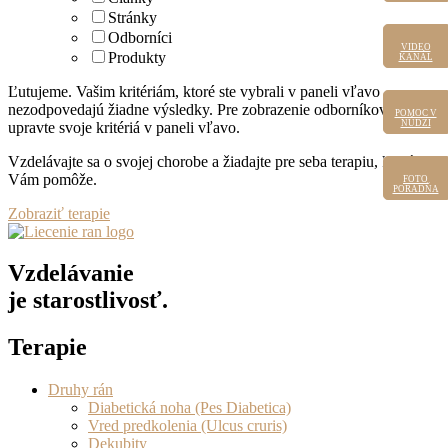
Stránky
Odborníci
VIDEO
VIDEO
Produkty
KANÁL
KANÁL
Ľutujeme. Vašim kritériám, ktoré ste vybrali v paneli vľavo
nezodpovedajú žiadne výsledky. Pre zobrazenie odborníkov, prosím
POMOC V
POMOC
V NÚDZI
NÚDZI
upravte svoje kritériá v paneli vľavo.
Vzdelávajte sa o svojej chorobe a žiadajte pre seba terapiu, ktorá
Vám pomôže.
FOTO
FOTO
PORADŇA
PORADŇA
Zobraziť terapie
Vzdelávanie
je starostlivosť.
Terapie
Druhy rán
Diabetická noha (Pes Diabetica)
Vred predkolenia (Ulcus cruris)
Dekubity