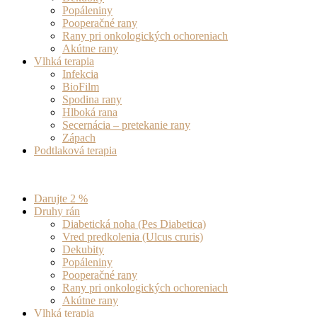
Popáleniny
Pooperačné rany
Rany pri onkologických ochoreniach
Akútne rany
Vlhká terapia
Infekcia
BioFilm
Spodina rany
Hlboká rana
Secernácia – pretekanie rany
Zápach
Podtlaková terapia
Darujte 2 %
Druhy rán
Diabetická noha (Pes Diabetica)
Vred predkolenia (Ulcus cruris)
Dekubity
Popáleniny
Pooperačné rany
Rany pri onkologických ochoreniach
Akútne rany
Vlhká terapia