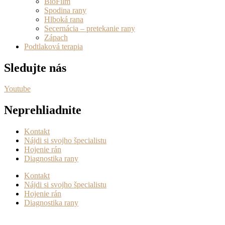
BioFilm
Spodina rany
Hlboká rana
Secernácia – pretekanie rany
Zápach
Podtlaková terapia
Sledujte nás
Youtube
Neprehliadnite
Kontakt
Nájdi si svojho špecialistu
Hojenie rán
Diagnostika rany
Kontakt
Nájdi si svojho špecialistu
Hojenie rán
Diagnostika rany