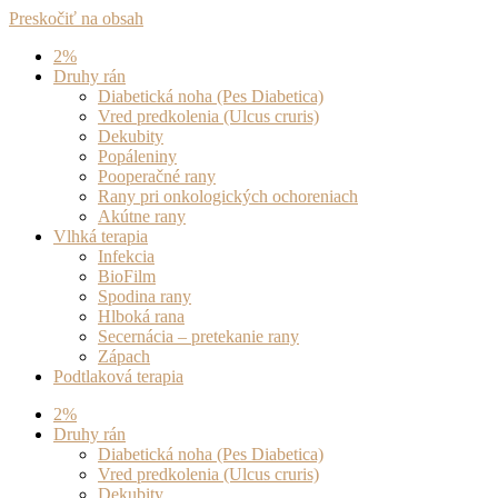
Preskočiť na obsah
2%
Druhy rán
Diabetická noha (Pes Diabetica)
Vred predkolenia (Ulcus cruris)
Dekubity
Popáleniny
Pooperačné rany
Rany pri onkologických ochoreniach
Akútne rany
Vlhká terapia
Infekcia
BioFilm
Spodina rany
Hlboká rana
Secernácia – pretekanie rany
Zápach
Podtlaková terapia
2%
Druhy rán
Diabetická noha (Pes Diabetica)
Vred predkolenia (Ulcus cruris)
Dekubity