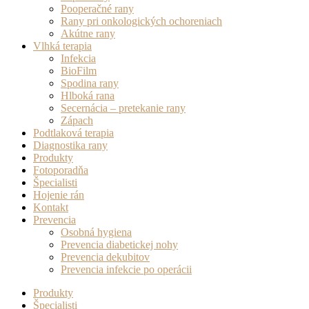
Pooperačné rany
Rany pri onkologických ochoreniach
Akútne rany
Vlhká terapia
Infekcia
BioFilm
Spodina rany
Hlboká rana
Secernácia – pretekanie rany
Zápach
Podtlaková terapia
Diagnostika rany
Produkty
Fotoporadňa
Špecialisti
Hojenie rán
Kontakt
Prevencia
Osobná hygiena
Prevencia diabetickej nohy
Prevencia dekubitov
Prevencia infekcie po operácii
Produkty
Špecialisti