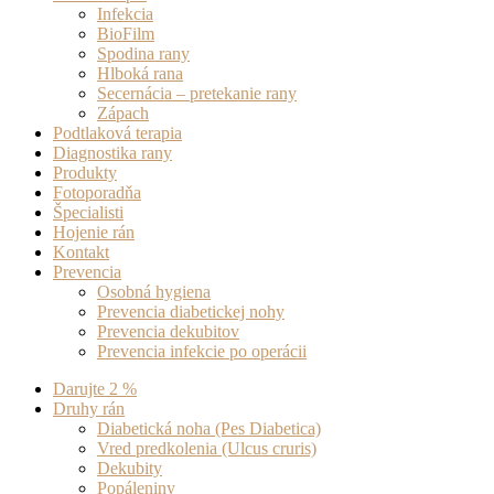
Infekcia
BioFilm
Spodina rany
Hlboká rana
Secernácia – pretekanie rany
Zápach
Podtlaková terapia
Diagnostika rany
Produkty
Fotoporadňa
Špecialisti
Hojenie rán
Kontakt
Prevencia
Osobná hygiena
Prevencia diabetickej nohy
Prevencia dekubitov
Prevencia infekcie po operácii
Darujte 2 %
Druhy rán
Diabetická noha (Pes Diabetica)
Vred predkolenia (Ulcus cruris)
Dekubity
Popáleniny