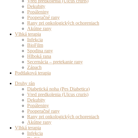
Vred predkolenia (Ulcus cruris)
Dekubity
Popáleniny
Pooperačné rany
Rany pri onkologických ochoreniach
Akútne rany
Vlhká terapia
Infekcia
BioFilm
Spodina rany
Hlboká rana
Secernácia – pretekanie rany
Zápach
Podtlaková terapia
Druhy rán
Diabetická noha (Pes Diabetica)
Vred predkolenia (Ulcus cruris)
Dekubity
Popáleniny
Pooperačné rany
Rany pri onkologických ochoreniach
Akútne rany
Vlhká terapia
Infekcia