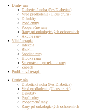
Druhy rán
Diabetická noha (Pes Diabetica)
Vred predkolenia (Ulcus cruris)
Dekubity
Popáleniny
Pooperačné rany
Rany pri onkologických ochoreniach
Akútne rany
Vlhká terapia
Infekcia
BioFilm
Spodina rany
Hlboká rana
Secernácia – pretekanie rany
Zápach
Podtlaková terapia
Druhy rán
Diabetická noha (Pes Diabetica)
Vred predkolenia (Ulcus cruris)
Dekubity
Popáleniny
Pooperačné rany
Rany pri onkologických ochoreniach