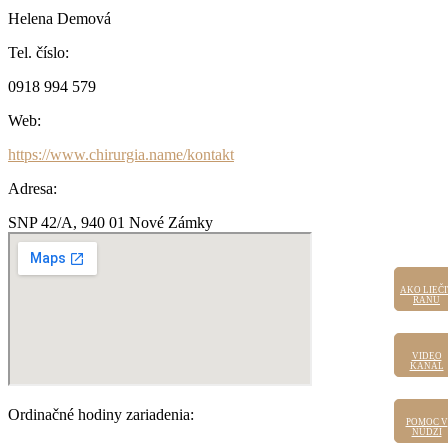
Helena Demová
Tel. číslo:
0918 994 579
Web:
https://www.chirurgia.name/kontakt
Adresa:
SNP 42/A, 940 01 Nové Zámky
AKO LIEČI
AKO LIEČI
RANU
RANU
VIDEO
VIDEO
KANÁL
KANÁL
Ordinačné hodiny zariadenia:
POMOC V
POMOC
V NÚDZI
NÚDZI