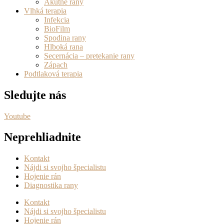
Akútne rany
Vlhká terapia
Infekcia
BioFilm
Spodina rany
Hlboká rana
Secernácia – pretekanie rany
Zápach
Podtlaková terapia
Sledujte nás
Youtube
Neprehliadnite
Kontakt
Nájdi si svojho špecialistu
Hojenie rán
Diagnostika rany
Kontakt
Nájdi si svojho špecialistu
Hojenie rán