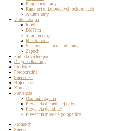
Pooperačné rany
Rany pri onkologických ochoreniach
Akútne rany
Vlhká terapia
Infekcia
BioFilm
Spodina rany
Hlboká rana
Secernácia – pretekanie rany
Zápach
Podtlaková terapia
Diagnostika rany
Produkty
Fotoporadňa
Špecialisti
Hojenie rán
Kontakt
Prevencia
Osobná hygiena
Prevencia diabetickej nohy
Prevencia dekubitov
Prevencia infekcie po operácii
Produkty
Špecialisti