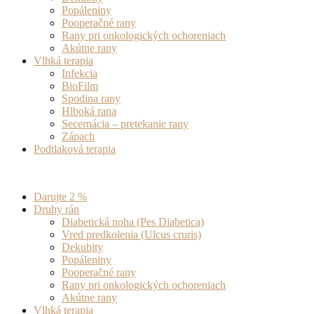
Popáleniny
Pooperačné rany
Rany pri onkologických ochoreniach
Akútne rany
Vlhká terapia
Infekcia
BioFilm
Spodina rany
Hlboká rana
Secernácia – pretekanie rany
Zápach
Podtlaková terapia
Darujte 2 %
Druhy rán
Diabetická noha (Pes Diabetica)
Vred predkolenia (Ulcus cruris)
Dekubity
Popáleniny
Pooperačné rany
Rany pri onkologických ochoreniach
Akútne rany
Vlhká terapia