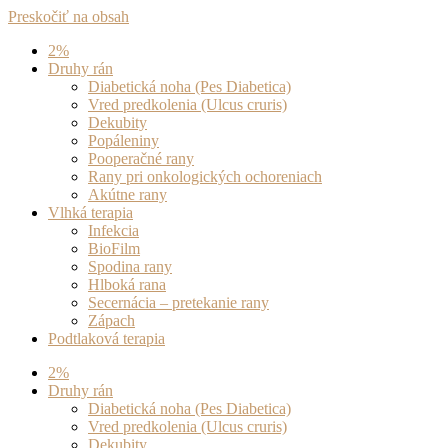
Preskočiť na obsah
2%
Druhy rán
Diabetická noha (Pes Diabetica)
Vred predkolenia (Ulcus cruris)
Dekubity
Popáleniny
Pooperačné rany
Rany pri onkologických ochoreniach
Akútne rany
Vlhká terapia
Infekcia
BioFilm
Spodina rany
Hlboká rana
Secernácia – pretekanie rany
Zápach
Podtlaková terapia
2%
Druhy rán
Diabetická noha (Pes Diabetica)
Vred predkolenia (Ulcus cruris)
Dekubity