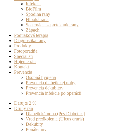
Infekcia
BioFilm
Spodina rany
Hlboká rana
Secernácia – pretekanie rany
Zápach
Podtlaková terapia
Diagnostika rany
Produkty
Fotoporadňa
Špecialisti
Hojenie rán
Kontakt
Prevencia
Osobná hygiena
Prevencia diabetickej nohy
Prevencia dekubitov
Prevencia infekcie po operácii
Darujte 2 %
Druhy rán
Diabetická noha (Pes Diabetica)
Vred predkolenia (Ulcus cruris)
Dekubity
Popáleniny