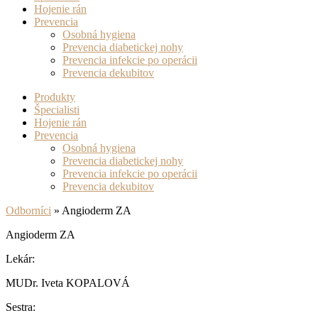
Hojenie rán
Prevencia
Osobná hygiena
Prevencia diabetickej nohy
Prevencia infekcie po operácii
Prevencia dekubitov
Produkty
Špecialisti
Hojenie rán
Prevencia
Osobná hygiena
Prevencia diabetickej nohy
Prevencia infekcie po operácii
Prevencia dekubitov
Odborníci
»
Angioderm ZA
Angioderm ZA
Lekár:
MUDr. Iveta KOPALOVÁ
Sestra: