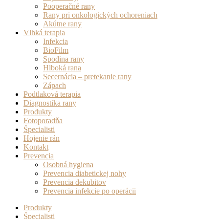
Pooperačné rany
Rany pri onkologických ochoreniach
Akútne rany
Vlhká terapia
Infekcia
BioFilm
Spodina rany
Hlboká rana
Secernácia – pretekanie rany
Zápach
Podtlaková terapia
Diagnostika rany
Produkty
Fotoporadňa
Špecialisti
Hojenie rán
Kontakt
Prevencia
Osobná hygiena
Prevencia diabetickej nohy
Prevencia dekubitov
Prevencia infekcie po operácii
Produkty
Špecialisti