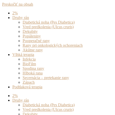
Preskočiť na obsah
2%
Druhy rán
Diabetická noha (Pes Diabetica)
Vred predkolenia (Ulcus cruris)
Dekubity
Popáleniny
Pooperačné rany
Rany pri onkologických ochoreniach
Akútne rany
Vlhká terapia
Infekcia
BioFilm
Spodina rany
Hlboká rana
Secernácia – pretekanie rany
Zápach
Podtlaková terapia
2%
Druhy rán
Diabetická noha (Pes Diabetica)
Vred predkolenia (Ulcus cruris)
Dekubity