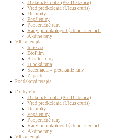
Diabetická noha (Pes Diabetica)
Vred predkolenia (Ulcus cruris)
Dekubity
Popáleniny
Pooperačné rany
Rany pri onkologických ochoreniach
Akútne rany
Vlhká terapia
Infekcia
BioFilm
Spodina rany
Hlboká rana
Secernácia – pretekanie rany
Zápach
Podtlaková terapia
Druhy rán
Diabetická noha (Pes Diabetica)
Vred predkolenia (Ulcus cruris)
Dekubity
Popáleniny
Pooperačné rany
Rany pri onkologických ochoreniach
Akútne rany
Vlhká terapia