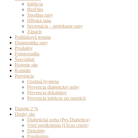
Infekcia
BioFilm
Spodina rany
Hlboká rana
Secernácia – pretekanie rany
Zápach
Podtlaková terapia
Diagnostika rany
Produkty
Fotoporadňa
Špecialisti
Hojenie rán
Kontakt
Prevencia
Osobná hygiena
Prevencia diabetickej nohy
Prevencia dekubitov
Prevencia infekcie po operácii
Darujte 2 %
Druhy rán
Diabetická noha (Pes Diabetica)
Vred predkolenia (Ulcus cruris)
Dekubity
Popáleniny