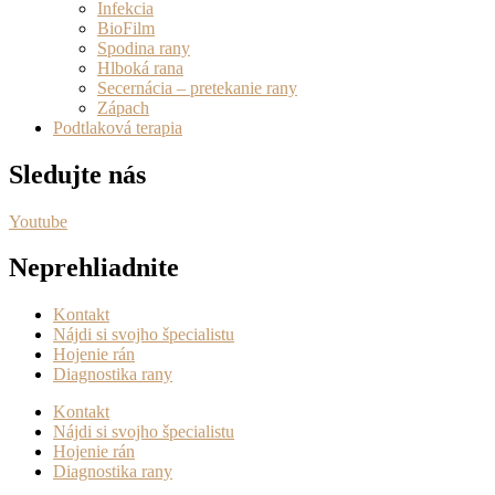
Infekcia
BioFilm
Spodina rany
Hlboká rana
Secernácia – pretekanie rany
Zápach
Podtlaková terapia
Sledujte nás
Youtube
Neprehliadnite
Kontakt
Nájdi si svojho špecialistu
Hojenie rán
Diagnostika rany
Kontakt
Nájdi si svojho špecialistu
Hojenie rán
Diagnostika rany