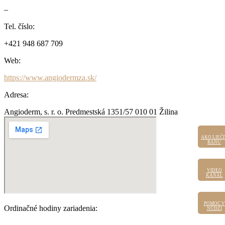
–
Tel. číslo:
+421 948 687 709
Web:
https://www.angiodermza.sk/
Adresa:
Angioderm, s. r. o. Predmestská 1351/57 010 01 Žilina
AKO LIEČI
AKO LIEČI
RANU
RANU
VIDEO
VIDEO
KANÁL
KANÁL
POMOC V
POMOC
Ordinačné hodiny zariadenia:
V NÚDZI
NÚDZI