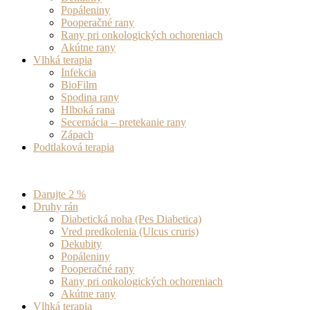
Popáleniny
Pooperačné rany
Rany pri onkologických ochoreniach
Akútne rany
Vlhká terapia
Infekcia
BioFilm
Spodina rany
Hlboká rana
Secernácia – pretekanie rany
Zápach
Podtlaková terapia
Darujte 2 %
Druhy rán
Diabetická noha (Pes Diabetica)
Vred predkolenia (Ulcus cruris)
Dekubity
Popáleniny
Pooperačné rany
Rany pri onkologických ochoreniach
Akútne rany
Vlhká terapia