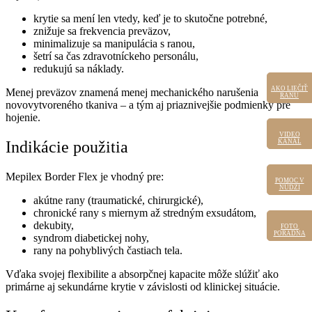
krytie sa mení len vtedy, keď je to skutočne potrebné,
znižuje sa frekvencia preväzov,
minimalizuje sa manipulácia s ranou,
šetrí sa čas zdravotníckeho personálu,
redukujú sa náklady.
AKO LIEČIŤ
AKO LIEČIŤ
Menej preväzov znamená menej mechanického narušenia
RANU
RANU
novovytvoreného tkaniva – a tým aj priaznivejšie podmienky pre
hojenie.
VIDEO
VIDEO
KANÁL
KANÁL
Indikácie použitia
Mepilex Border Flex je vhodný pre:
POMOC V
POMOC
V NÚDZI
NÚDZI
akútne rany (traumatické, chirurgické),
chronické rany s miernym až stredným exsudátom,
dekubity,
FOTO
FOTO
PORADŇA
PORADŇA
syndrom diabetickej nohy,
rany na pohyblivých častiach tela.
Vďaka svojej flexibilite a absorpčnej kapacite môže slúžiť ako
primárne aj sekundárne krytie v závislosti od klinickej situácie.