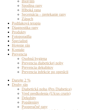
BioFilm
Spodina rany
Hlboká rana
Secernácia – pretekanie rany
Zápach
Podtlaková terapia
Diagnostika rany
Produkty
Fotoporadňa
Špecialisti
Hojenie rán
Kontakt
Prevencia
Osobná hygiena
Prevencia diabetickej nohy
Prevencia dekubitov
Prevencia infekcie po operácii
Darujte 2 %
Druhy rán
Diabetická noha (Pes Diabetica)
Vred predkolenia (Ulcus cruris)
Dekubity
Popáleniny
Pooperačné rany