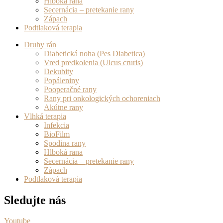
Hlboká rana
Secernácia – pretekanie rany
Zápach
Podtlaková terapia
Druhy rán
Diabetická noha (Pes Diabetica)
Vred predkolenia (Ulcus cruris)
Dekubity
Popáleniny
Pooperačné rany
Rany pri onkologických ochoreniach
Akútne rany
Vlhká terapia
Infekcia
BioFilm
Spodina rany
Hlboká rana
Secernácia – pretekanie rany
Zápach
Podtlaková terapia
Sledujte nás
Youtube