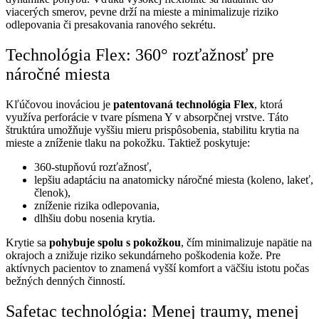
viacerých smerov, pevne drží na mieste a minimalizuje riziko
odlepovania či presakovania ranového sekrétu.
Technológia Flex: 360° rozťažnosť pre
náročné miesta
Kľúčovou inováciou je
patentovaná technológia Flex
, ktorá
využíva perforácie v tvare písmena Y v absorpčnej vrstve. Táto
štruktúra umožňuje vyššiu mieru prispôsobenia, stabilitu krytia na
mieste a zníženie tlaku na pokožku. Taktiež poskytuje:
360-stupňovú rozťažnosť,
lepšiu adaptáciu na anatomicky náročné miesta (koleno, lakeť,
členok),
zníženie rizika odlepovania,
dlhšiu dobu nosenia krytia.
Krytie sa
pohybuje spolu s pokožkou
, čím minimalizuje napätie na
okrajoch a znižuje riziko sekundárneho poškodenia kože. Pre
aktívnych pacientov to znamená vyšší komfort a väčšiu istotu počas
bežných denných činností.
Safetac technológia: Menej traumy, menej