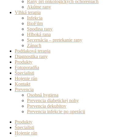
Rany pri onkologických ochoreniach
Akútne rany
Vlhká terapia
Infekcia
BioFilm
Spodina rany
Hlboká rana
Secernácia – pretekanie rany
Zápach
Podtlaková terapia
Diagnostika rany
Produkty
Fotoporadňa
Špecialisti
Hojenie rán
Kontakt
Prevencia
Osobná hygiena
Prevencia diabetickej nohy
Prevencia dekubitov
Prevencia infekcie po operácii
Produkty
Špecialisti
Hojenie rán