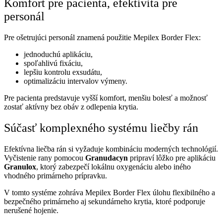
Komfort pre pacienta, efektivita pre
personál
Pre ošetrujúci personál znamená použitie Mepilex Border Flex:
jednoduchú aplikáciu,
spoľahlivú fixáciu,
lepšiu kontrolu exsudátu,
optimalizáciu intervalov výmeny.
Pre pacienta predstavuje vyšší komfort, menšiu bolesť a možnosť
zostať aktívny bez obáv z odlepenia krytia.
Súčasť komplexného systému liečby rán
Efektívna liečba rán si vyžaduje kombináciu moderných technológií.
Vyčistenie rany pomocou
Granudacyn
pripraví lôžko pre aplikáciu
Granulox
, ktorý zabezpečí lokálnu oxygenáciu alebo iného
vhodného primárneho prípravku.
V tomto systéme zohráva Mepilex Border Flex úlohu flexibilného a
bezpečného primárneho aj sekundárneho krytia, ktoré podporuje
nerušené hojenie.