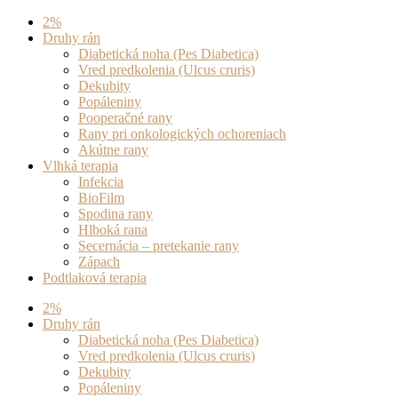
Preskočiť
2%
na
Druhy rán
obsah
Diabetická noha (Pes Diabetica)
Vred predkolenia (Ulcus cruris)
Dekubity
Popáleniny
Pooperačné rany
Rany pri onkologických ochoreniach
Akútne rany
Vlhká terapia
Infekcia
BioFilm
Spodina rany
Hlboká rana
Secernácia – pretekanie rany
Zápach
Podtlaková terapia
2%
Druhy rán
Diabetická noha (Pes Diabetica)
Vred predkolenia (Ulcus cruris)
Dekubity
Popáleniny