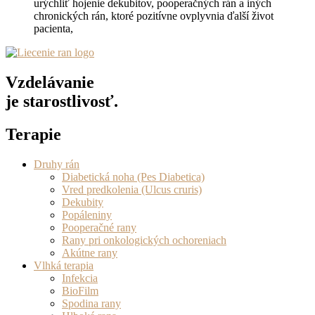
urýchliť hojenie dekubitov, pooperačných rán a iných
chronických rán, ktoré pozitívne ovplyvnia ďalší život
pacienta,
Vzdelávanie
je starostlivosť.
Terapie
Druhy rán
Diabetická noha (Pes Diabetica)
Vred predkolenia (Ulcus cruris)
Dekubity
Popáleniny
Pooperačné rany
Rany pri onkologických ochoreniach
Akútne rany
Vlhká terapia
Infekcia
BioFilm
Spodina rany