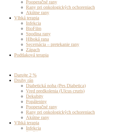
Pooperačné rany
Rany pri onkologických ochoreniach
Akútne rany
Vlhká terapia
Infekcia
BioFilm
Spodina rany
Hlboká rana
Secernácia – pretekanie rany
Zápach
Podtlaková terapia
Darujte 2 %
Druhy rán
Diabetická noha (Pes Diabetica)
Vred predkolenia (Ulcus cruris)
Dekubity
Popáleniny
Pooperačné rany
Rany pri onkologických ochoreniach
Akútne rany
Vlhká terapia
Infekcia