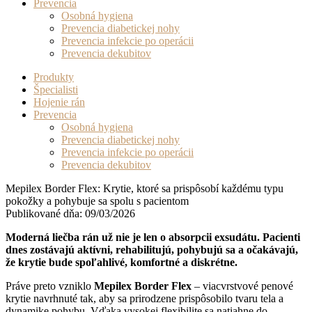
Prevencia
Osobná hygiena
Prevencia diabetickej nohy
Prevencia infekcie po operácii
Prevencia dekubitov
Produkty
Špecialisti
Hojenie rán
Prevencia
Osobná hygiena
Prevencia diabetickej nohy
Prevencia infekcie po operácii
Prevencia dekubitov
Mepilex Border Flex: Krytie, ktoré sa prispôsobí každému typu
pokožky a pohybuje sa spolu s pacientom
Publikované dňa: 09/03/2026
Moderná liečba rán už nie je len o absorpcii exsudátu. Pacienti
dnes zostávajú aktívni, rehabilitujú, pohybujú sa a očakávajú,
že krytie bude spoľahlivé, komfortné a diskrétne.
Práve preto vzniklo
Mepilex Border Flex
–
viacvrstvové penové
krytie navrhnuté tak, aby sa prirodzene prispôsobilo tvaru tela a
dynamike pohybu. Vďaka vysokej flexibilite sa natiahne do