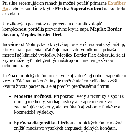
Pri silne secernujúcich ranách je možné použiť primárne
Exufiber
Ag
alebo sekundárne krytie
Mextra Superabsorbent
na kontrolu
exsudátu.
U rizikových pacientov na prevenciu dekubitov dopĺňa
komplexnosť portfólia preventívne krytie napr.
Mepilex Border
Sacrum
,
Mepilex border Heel.
Inovácie od Mölnlycke tak vytvárajú ucelený terapeutický prístup,
ktorý chráni pacienta, uľahčuje prácu zdravotníkom a prináša
merateľné klinické výsledky. Mepilex Border Flex dokazuje, že aj
krytie môže byť inteligentným nástrojom – nie len pasívnou
ochranou rany.
Liečba chronických rán predstavuje aj v dnešnej dobe terapeutickú
výzvu. Záchranou končatiny, je možné nie len radikálne zvýšiť
kvalitu života pacienta, ale aj predísť predčasnému úmrtiu.
Moderné možnosti.
Pri pokroku vedy a techniky a spolu s
nimi aj medicíny, sú diagnostiky a terapie nielen život
zachraňujúce výkony, ale ponúkajú aj výborné funkčné a
kozmetické výsledky.
Správna diagnostika.
Liečbou chronických rán je možné
znížiť množstvo vysokých amputácií dolných končatín,