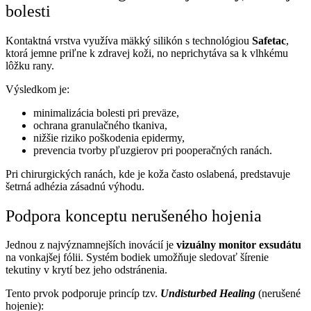
bolesti
Kontaktná vrstva využíva mäkký silikón s technológiou
Safetac
,
ktorá jemne priľne k zdravej koži, no neprichytáva sa k vlhkému
lôžku rany.
Výsledkom je:
minimalizácia bolesti pri preväze,
ochrana granulačného tkaniva,
nižšie riziko poškodenia epidermy,
prevencia tvorby pľuzgierov pri pooperačných ranách.
Pri chirurgických ranách, kde je koža často oslabená, predstavuje
šetrná adhézia zásadnú výhodu.
Podpora konceptu nerušeného hojenia
Jednou z najvýznamnejších inovácií je
vizuálny monitor exsudátu
na vonkajšej fólii. Systém bodiek umožňuje sledovať šírenie
tekutiny v krytí bez jeho odstránenia.
Tento prvok podporuje princíp tzv.
Undisturbed Healing
(nerušené
hojenie):