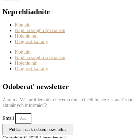
Neprehliadnite
Kontakt
Nájdi si svojho špecialistu
Hojenie rán
Diagnostika rany
Kontakt
Nájdi si svojho špecialistu
Hojenie rán
Diagnostika rany
Odoberať newsletter
Zaujíma Vás problematika liečenia rán a chceli by ste získavať viac
aktuálnych informácií?
Email
Prihlásiť sa k odberu newslettra
Copyright © 2025 Liecenieran.sk