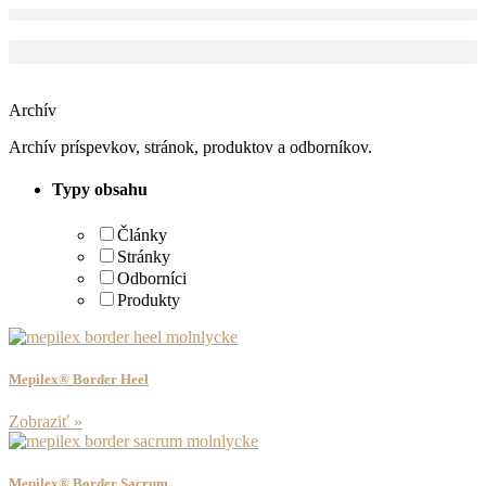
Preskočiť
na
obsah
Archív
Archív príspevkov, stránok, produktov a odborníkov.
Typy obsahu
Články
Stránky
Odborníci
Produkty
Mepilex® Border Heel
Zobraziť »
Mepilex® Border Sacrum