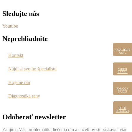
Sledujte nás
Youtube
Neprehliadnite
AKO LIEČIŤ
AKO LIEČIŤ
RANU
RANU
Kontakt
Nájdi si svojho špecialistu
VIDEO
VIDEO
KANÁL
KANÁL
Hojenie rán
POMOC V
POMOC
V NÚDZI
NÚDZI
Diagnostika rany
FOTO
FOTO
PORADŇA
PORADŇA
Odoberať newsletter
Zaujíma Vás problematika liečenia rán a chceli by ste získavať viac